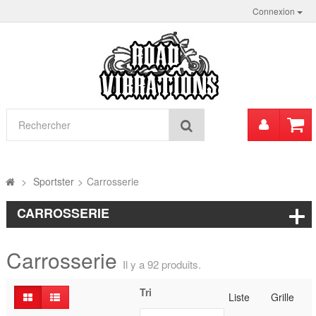
Connexion
Mon
Rechercher
compt
>
Sportster
>
Carrosserie
CARROSSERIE
Carrosserie
Il y a 92 produits.
Tri
Liste
Grille