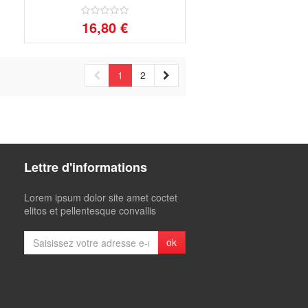
16,80 €
1
2
Lettre d'informations
Lorem ipsum dolor site amet coctet
elitos et pellentesque convallis
ok