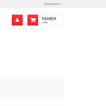
Connexion
Mon
PANIER
chercher
compte
(vide)
e