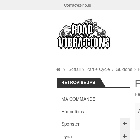
Contactez-nous
>
Softail
>
Partie Cycle
>
Guidons
>
R
R
RÉTROVISEURS
Ré
MA COMMANDE
A
Promotions
Sportster
Dyna