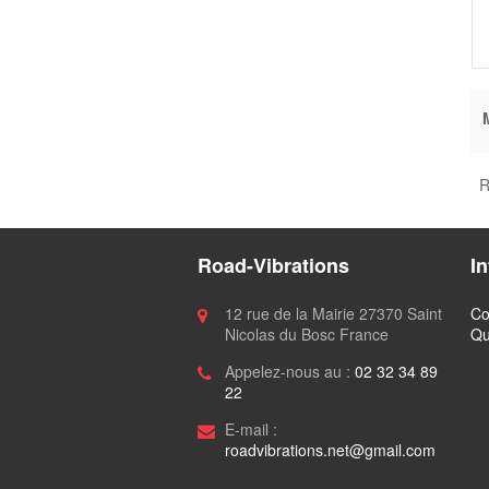
R
Road-Vibrations
I
12 rue de la Mairie 27370 Saint
Co
Nicolas du Bosc France
Qu
Appelez-nous au :
02 32 34 89
22
E-mail :
roadvibrations.net@gmail.com