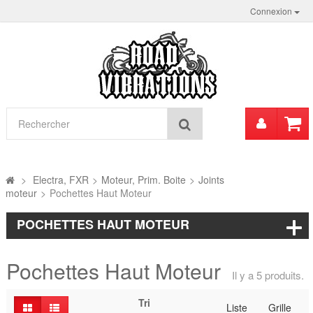
Connexion
Mon
Rechercher
compt
>
Electra, FXR
>
Moteur, Prim. Boite
>
Joints
moteur
>
Pochettes Haut Moteur
POCHETTES HAUT MOTEUR
Pochettes Haut Moteur
Il y a 5 produits.
Tri
Liste
Grille