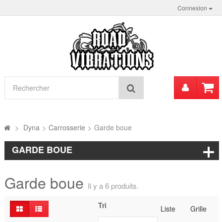
Connexion
Mon
Rechercher
compt
>
Dyna
>
Carrosserie
>
Garde boue
GARDE BOUE
Garde boue
Il y a 6 produits.
Tri
Liste
Grille