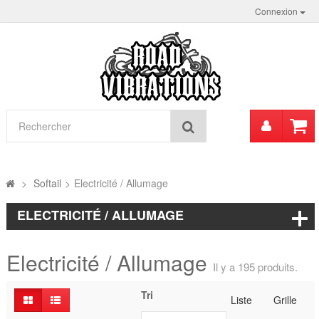
Connexion
Mon
Rechercher
compt
>
Softail
>
Electricité / Allumage
ELECTRICITÉ / ALLUMAGE
Electricité / Allumage
Il y a 195 produits.
Tri
Liste
Grille