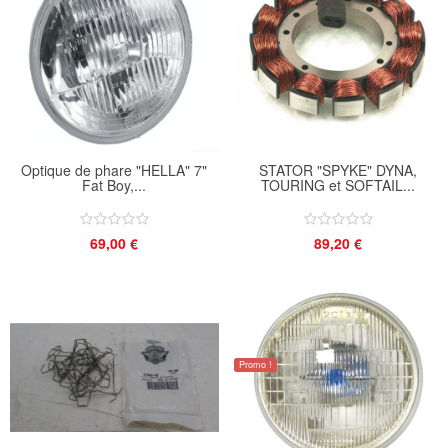
Optique de phare "HELLA" 7"
STATOR "SPYKE" DYNA,
Fat Boy,...
TOURING et SOFTAIL...
69,00 €
89,20 €
Promo !