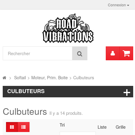
Connexion
Mon
Rechercher
compt
>
Softail
>
Moteur, Prim. Boite
>
Culbuteurs
CULBUTEURS
Culbuteurs
Il y a 14 produits.
Tri
Liste
Grille