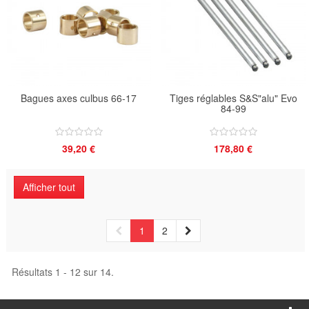
Bagues axes culbus 66-17
Tiges réglables S&S"alu" Evo
84-99
39,20 €
178,80 €
Afficher tout
1
2
Résultats 1 - 12 sur 14.