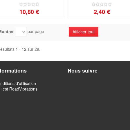
10,80 €
2,40 €
Montrer
par page
Afficher tout
ésultats 1 - 12 sur 29.
nformations
Nous suivre
nditions d'utilisation
i est RoadVibrations