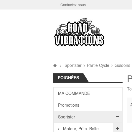
Contactez-nous
>
Sportster
>
Partie Cycle
>
Guidons
P
POIGNÉES
To
MA COMMANDE
A
Promotions
Sportster
Moteur, Prim. Boite