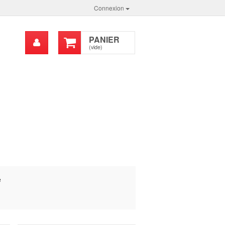
Connexion
Mon
PANIER
chercher
compte
(vide)
e