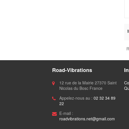
R
Road-Vibrations
I
12 rue de la Mairie 27370 Saint
Co
Nicolas du Bosc France
Qu
Appelez-nous au :
02 32 34 89
22
E-mail :
roadvibrations.net@gmail.com