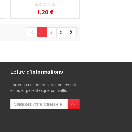
1,20 €
1
2
3
Lettre d'informations
Lorem ipsum dolor site amet coctet
elitos et pellentesque convallis
ok