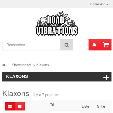
Connexion
Mon
Rechercher
compt
>
Shovelhead
>
Klaxons
KLAXONS
Klaxons
Il y a 7 produits.
Tri
Liste
Grille