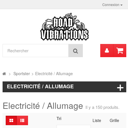
Connexion
Mon
Rechercher
compt
>
Sportster
>
Electricité / Allumage
ELECTRICITÉ / ALLUMAGE
Electricité / Allumage
Il y a 150 produits.
Tri
Liste
Grille