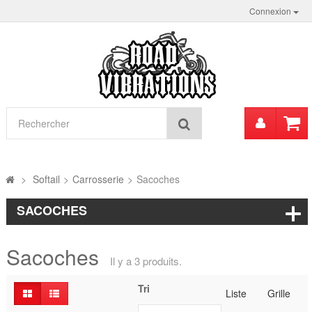
Connexion
Mon
Rechercher
compt
>
Softail
>
Carrosserie
>
Sacoches
SACOCHES
Sacoches
Il y a 3 produits.
Tri
Liste
Grille