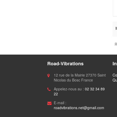
R
Road-Vibrations
I
12 rue de la Mairie 27370 Saint
Co
Nicolas du Bosc France
Qu
Appelez-nous au :
02 32 34 89
22
E-mail :
roadvibrations.net@gmail.com