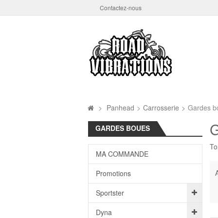
Contactez-nous
>
Panhead
>
Carrosserie
>
Gardes b
G
GARDES BOUES
To
MA COMMANDE
A
Promotions
Sportster
Dyna