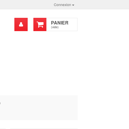
Connexion
Mon
PANIER
chercher
compte
(vide)
e