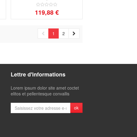
119,88 €
1
2
Lettre d'informations
Lorem ipsum dolor site amet coctet
elitos et pellentesque convallis
ok