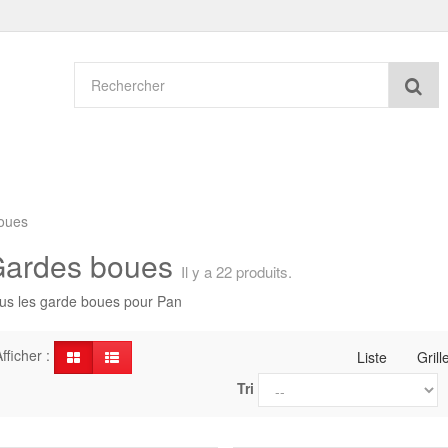
Re
oues
ardes boues
Il y a 22 produits.
us les garde boues pour Pan
fficher :
Liste
Grill
Tri