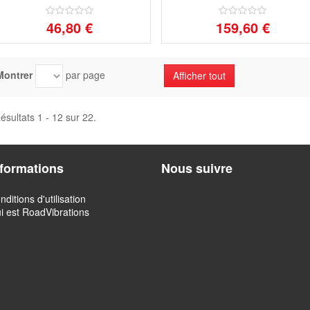
46,80 €
159,60 €
Montrer
par page
Afficher tout
ésultats 1 - 12 sur 22.
nformations
Nous suivre
nditions d'utilisation
i est RoadVibrations