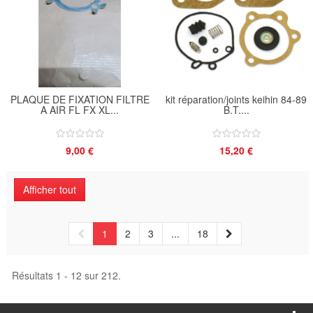
PLAQUE DE FIXATION FILTRE
kit réparation/joints keihin 84-89
A AIR FL FX XL...
B.T....
9,00 €
15,20 €
Afficher tout
1
2
3
...
18
Résultats 1 - 12 sur 212.