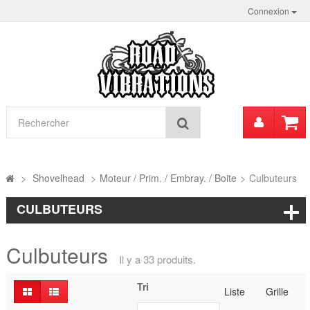
Connexion
Mon
Rechercher
compt
>
Shovelhead
>
Moteur / Prim. / Embray. / Boite
>
Culbuteurs
CULBUTEURS
Culbuteurs
Il y a 33 produits.
Tri
Liste
Grille