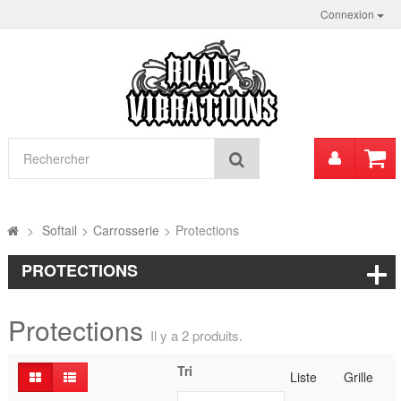
Connexion
Mon
Rechercher
compt
>
Softail
>
Carrosserie
>
Protections
PROTECTIONS
Protections
Il y a 2 produits.
Tri
Liste
Grille