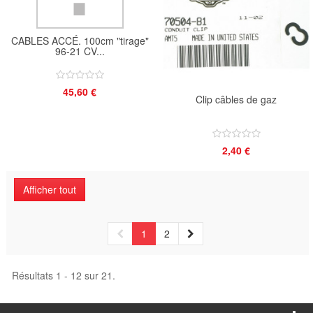
CABLES ACCÉ. 100cm "tirage"
96-21 CV...
45,60 €
Clip câbles de gaz
2,40 €
Afficher tout
1
2
Résultats 1 - 12 sur 21.