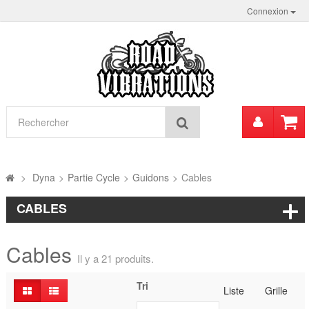
Connexion
Mon
Rechercher
compt
>
Dyna
>
Partie Cycle
>
Guidons
>
Cables
CABLES
Cables
Il y a 21 produits.
Tri
Liste
Grille