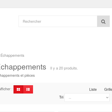
Re
Échappements
Échappements
Il y a 20 produits.
happements et pièces
fficher :
Liste
Grill
Tri