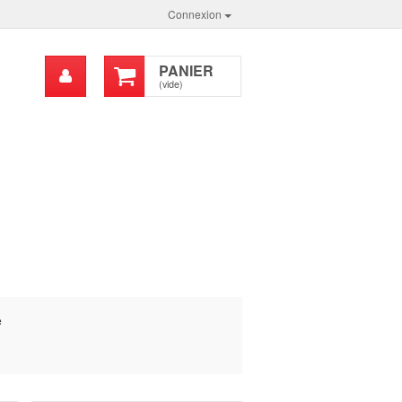
Connexion
Mon
PANIER
chercher
compte
(vide)
e