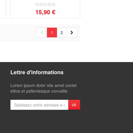
15,90 €
1
2
Lettre d'informations
Lorem ipsum dolor site amet coctet
elitos et pellentesque convallis
ok