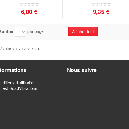
6,00 €
9,35 €
Montrer
par page
Afficher tout
ésultats 1 - 12 sur 20.
nformations
Nous suivre
nditions d'utilisation
i est RoadVibrations