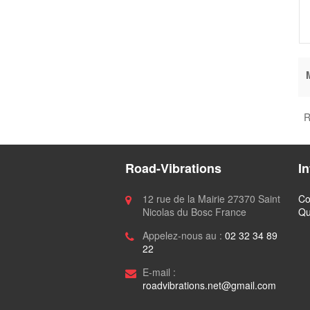
R
Road-Vibrations
I
12 rue de la Mairie 27370 Saint
Co
Nicolas du Bosc France
Qu
Appelez-nous au :
02 32 34 89
22
E-mail :
roadvibrations.net@gmail.com