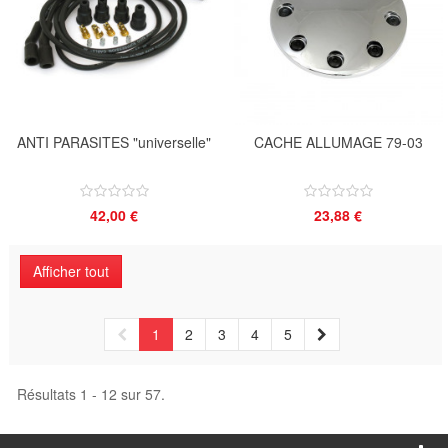
ANTI PARASITES "universelle"
CACHE ALLUMAGE 79-03
42,00 €
23,88 €
Afficher tout
1
2
3
4
5
Résultats 1 - 12 sur 57.