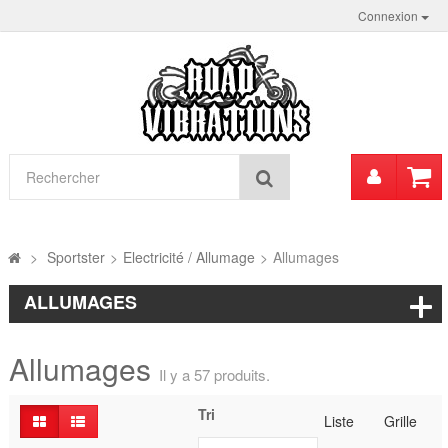
Connexion
Mon
Rechercher
compt
>
Sportster
>
Electricité / Allumage
>
Allumages
ALLUMAGES
Allumages
Il y a 57 produits.
Tri
Liste
Grille