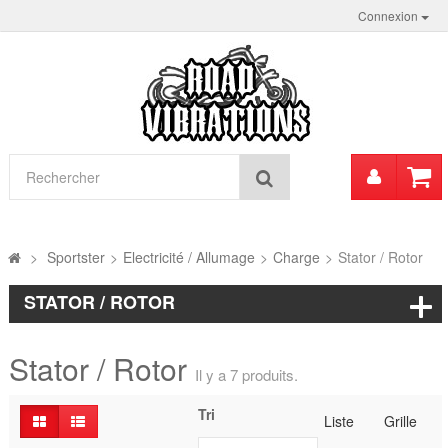
Connexion
Mon
Rechercher
compt
>
Sportster
>
Electricité / Allumage
>
Charge
>
Stator / Rotor
STATOR / ROTOR
Stator / Rotor
Il y a 7 produits.
Tri
Liste
Grille