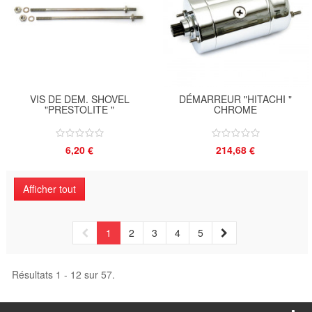
VIS DE DEM. SHOVEL
DÉMARREUR "HITACHI "
"PRESTOLITE "
CHROME
6,20 €
214,68 €
Afficher tout
1
2
3
4
5
Résultats 1 - 12 sur 57.