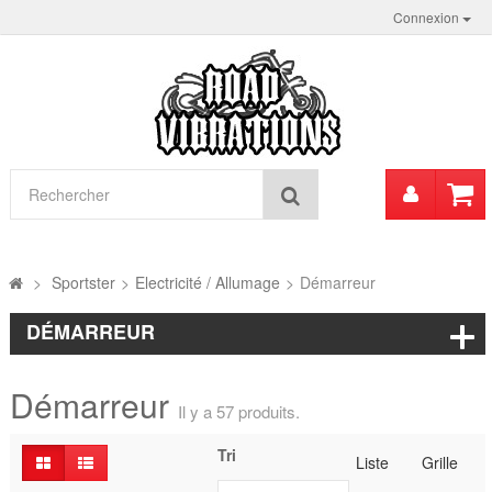
Connexion
Mon
Rechercher
compt
>
Sportster
>
Electricité / Allumage
>
Démarreur
DÉMARREUR
Démarreur
Il y a 57 produits.
Tri
Liste
Grille