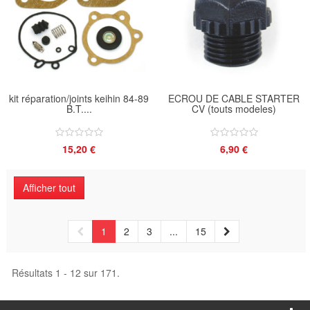
kit réparation/joints keihin 84-89
ECROU DE CABLE STARTER
B.T....
CV (touts modeles)
15,20 €
6,90 €
Afficher tout
1
2
3
...
15
Résultats 1 - 12 sur 171.