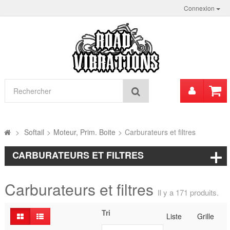
Connexion
Mon
Rechercher
compt
>
Softail
>
Moteur, Prim. Boite
>
Carburateurs et filtres
CARBURATEURS ET FILTRES
Carburateurs et filtres
Il y a 171 produits.
Tri
Liste
Grille