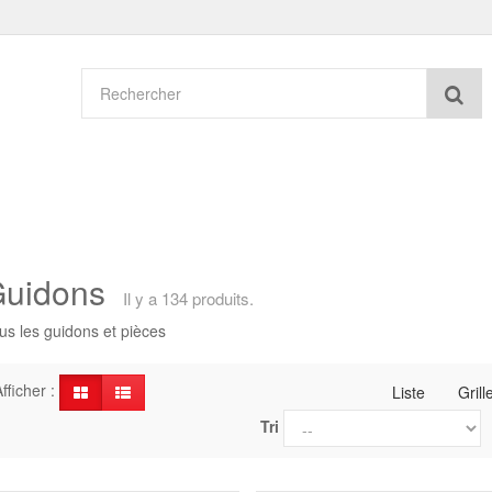
Re
Guidons
Il y a 134 produits.
us les guidons et pièces
fficher :
Liste
Grill
Tri