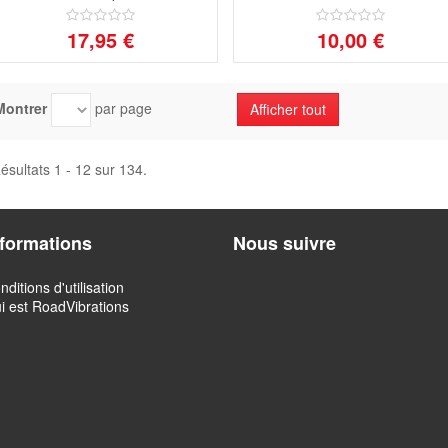
17,95 €
10,00 €
Montrer
par page
Afficher tout
ésultats 1 - 12 sur 134.
nformations
Nous suivre
nditions d'utilisation
i est RoadVibrations