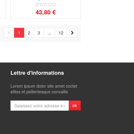
43,80 €
1
2
3
...
12
Lettre d'informations
Lorem ipsum dolor site amet coctet
elitos et pellentesque convallis
ok