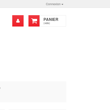
Connexion
Mon
PANIER
chercher
compte
(vide)
e