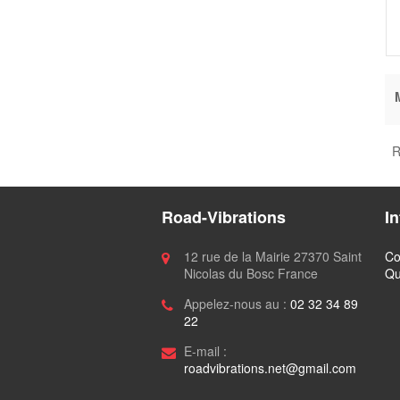
R
Road-Vibrations
I
12 rue de la Mairie 27370 Saint
Co
Nicolas du Bosc France
Qu
Appelez-nous au :
02 32 34 89
22
E-mail :
roadvibrations.net@gmail.com