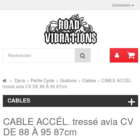
Connexion
Mon
Rechercher
compt
>
Dyna
>
Partie Cycle
>
Guidons
>
Cables
>
CABLE ACCÉL.
tressé avia CV DE 88 À 95 87cm
CABLES
CABLE ACCÉL. tressé avia CV
DE 88 À 95 87cm