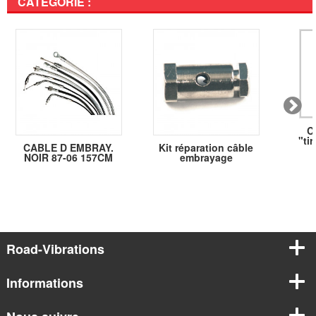
CATÉGORIE :
C
"ti
CABLE D EMBRAY.
Kit réparation câble
NOIR 87-06 157CM
embrayage
Road-Vibrations
Informations