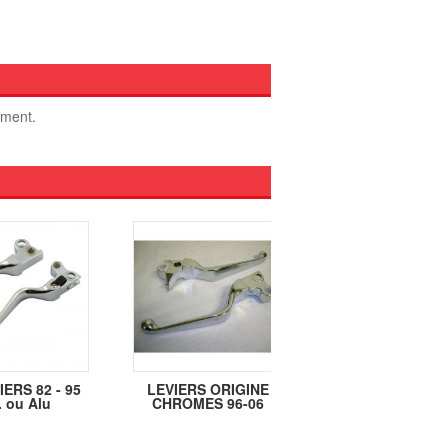
oment.
IERS 82 - 95
LEVIERS ORIGINE
Plaque de reten
. ou Alu
CHROMES 96-06
boutons 72-8