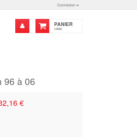
Connexion
Mon
PANIER
chercher
compte
(vide)
n 96 à 06
32,16 €