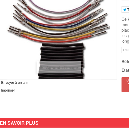
T
Ce k
mont
plac
les 
long
Plu
Réf
Agrandir l'image
État
C
Envoyer à un ami
Imprimer
EN SAVOIR PLUS