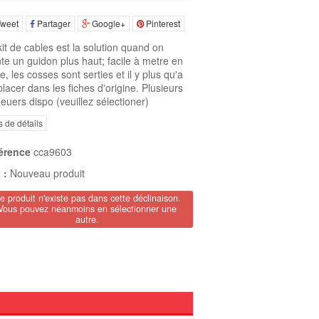
weet
Partager
Google+
Pinterest
it de cables est la solution quand on
e un guidon plus haut; facile à metre en
e, les cosses sont serties et il y plus qu'a
placer dans les fiches d'origine. Plusieurs
euers dispo (veuillez sélectioner)
s de détails
érence
cca9603
 :
Nouveau produit
e produit n'existe pas dans cette déclinaison.
Vous pouvez néanmoins en sélectionner une
autre.