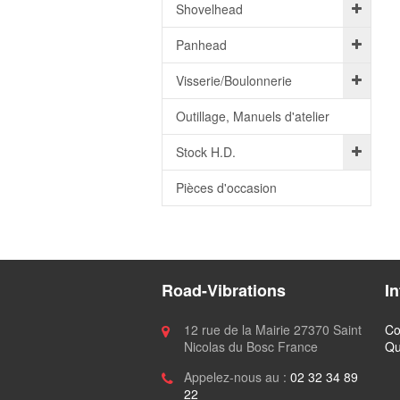
Shovelhead
Panhead
Visserie/Boulonnerie
Outillage, Manuels d'atelier
Stock H.D.
Pièces d'occasion
Road-Vibrations
I
12 rue de la Mairie 27370 Saint
Co
Nicolas du Bosc France
Qu
Appelez-nous au :
02 32 34 89
22