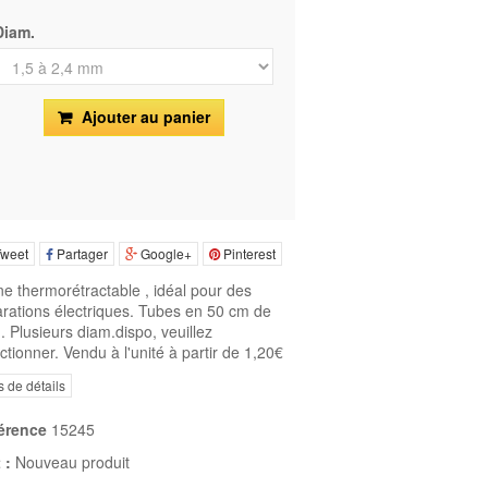
Diam.
Ajouter au panier
weet
Partager
Google+
Pinterest
e thermorétractable , idéal pour des
arations électriques. Tubes en 50 cm de
. Plusieurs diam.dispo, veuillez
ctionner. Vendu à l'unité à partir de 1,20€
s de détails
érence
15245
 :
Nouveau produit