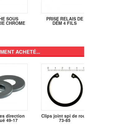
HE SOUS
PRISE RELAIS DE
PRISE RELAIS 
IE CHROME
DÉM 4 FILS
DÉM. 5 FILS
MENT ACHETÉ...
es direction
Clips joint spi de roue
Contacteur 73-95
ué 49-17
73-85
FX, FXWG