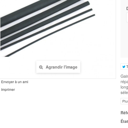
T
Agrandir l'image
Gain
rép
Envoyer à un ami
long
Imprimer
séle
Plu
Réf
État