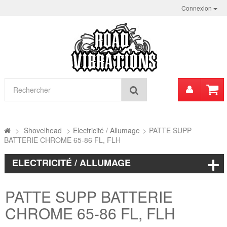
Connexion
Mon
Rechercher
compt
>
Shovelhead
>
Electricité / Allumage
>
PATTE SUPP
BATTERIE CHROME 65-86 FL, FLH
ELECTRICITÉ / ALLUMAGE
PATTE SUPP BATTERIE
CHROME 65-86 FL, FLH