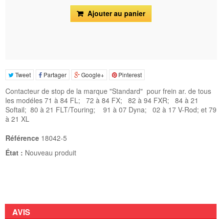
Ajouter au panier
Tweet
Partager
Google+
Pinterest
Contacteur de stop de la marque "Standard" pour frein ar. de tous
les modéles
71 à 84 FL; 72 à 84 FX; 82 à 94 FXR; 84 à 21
Softail; 80 à 21 FLT/Touring; 91 à 07 Dyna; 02 à 17 V-Rod; et 79
à 21 XL
Référence
18042-5
État :
Nouveau produit
AVIS