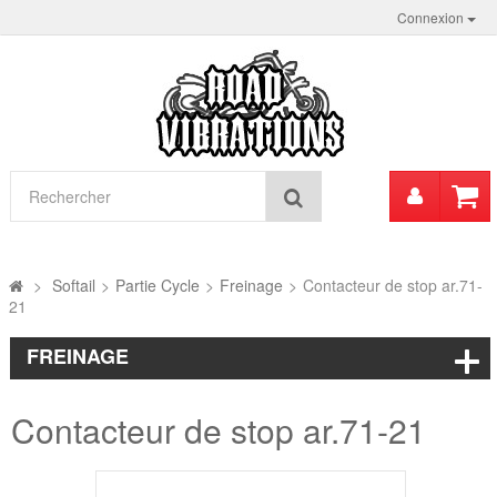
Connexion
Mon
Rechercher
compt
>
Softail
>
Partie Cycle
>
Freinage
>
Contacteur de stop ar.71-
21
FREINAGE
Contacteur de stop ar.71-21