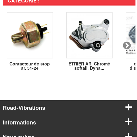
CATÉGORIE :
Contacteur de stop
ETRIER AR. Chromé
e
ar. 51-24
softail, Dyna...
dis
Road-Vibrations
Informations