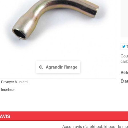
T
Cou
car
Agrandir l'image
Réf
État
Envoyer à un ami
Imprimer
AVIS
Aucun avis n'a été publié pour le m