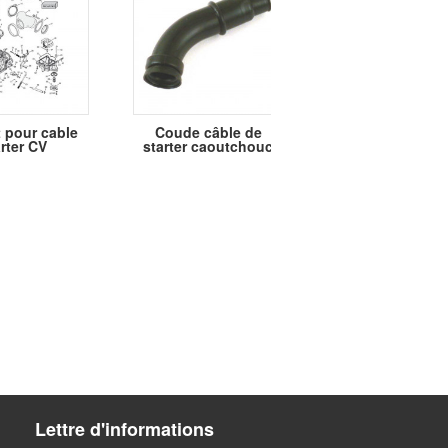
 pour cable
Coude câble de
CABLE STARTER
rter CV
starter caoutchouc
(touts modele
Lettre d'informations