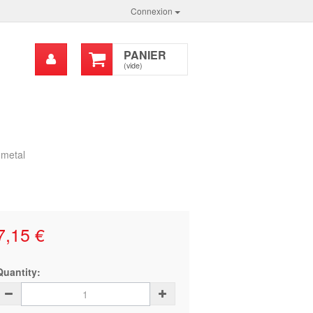
Connexion
Mon
PANIER
chercher
compte
(vide)
 metal
7,15 €
Quantity: