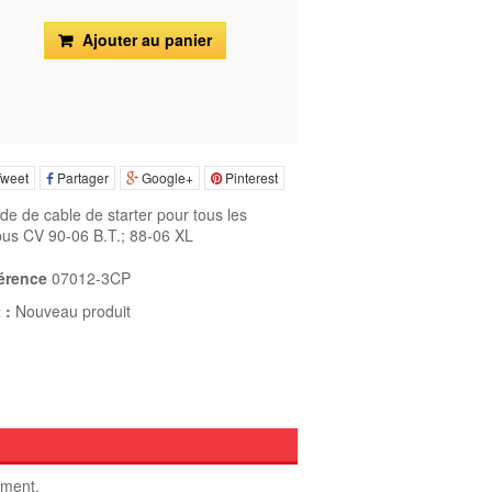
Ajouter au panier
weet
Partager
Google+
Pinterest
de de cable de starter pour tous les
bus CV
90-06 B.T.; 88-06 XL
érence
07012-3CP
 :
Nouveau produit
oment.