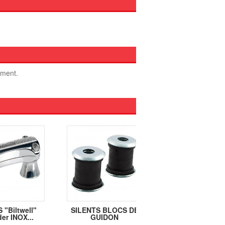
oment.
 "Biltwell"
SILENTS BLOCS DE
SILENTS BLOCS
er INOX...
GUIDON
GUIDON dureté.