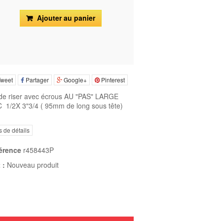
Ajouter au panier
weet
Partager
Google+
Pinterest
 de riser avec écrous AU "PAS" LARGE
 1/2X 3"3/4
( 95mm de long sous tête)
s de détails
érence
r458443P
 :
Nouveau produit