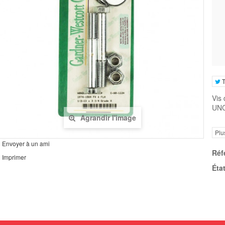
T
Vis
UNC
Agrandir l'image
Plu
Envoyer à un ami
Réf
Imprimer
État