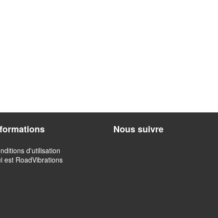
nformations
Nous suivre
nditions d'utilisation
i est RoadVibrations