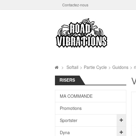
Contactez-nous
>
Softail
>
Partie Cycle
>
Guidons
>
r
V
RISERS
MA COMMANDE
Promotions
Sportster
Dyna