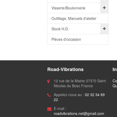
Visserie/Boulonnerie
Outillage, Manuels d'atelier
Stock H.D.
Pièces d'occasion
Road-Vibrations
I
12 rue de la Mairie 27370 Saint
Co
Nicolas du Bosc France
Qu
Appelez-nous au :
02 32 34 89
22
E-mail :
roadvibrations.net@gmail.com