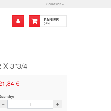
Connexion
Mon
PANIER
chercher
compte
(vide)
 X 3"3/4
21,84 €
Quantity: