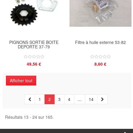
PIGNONS SORTIE BOITE
Filtre à huile externe 53-82
DEPORTE 37-79
49,56 €
8,60 €
Afficher tout
1
2
3
4
...
14
Résultats 13 - 24 sur 165.