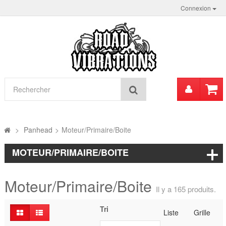
Connexion
Mon
Rechercher
compt
>
Panhead
>
Moteur/Primaire/Boite
MOTEUR/PRIMAIRE/BOITE
Moteur/Primaire/Boite
Il y a 165 produits.
Tri
Liste
Grille