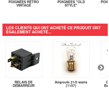
POIGNÉES RÉTRO
POIGNEES "OLD
POI
VINTAGE
STYLE"
LES CLIENTS QUI ONT ACHETÉ CE PRODUIT ONT
ÉGALEMENT ACHETÉ...
RELAIS DE
Ampoule 21/5 watts
C
DÉMARREUR
(1157)
Bar