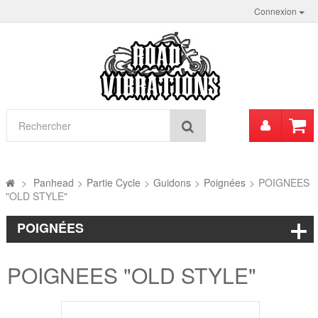
Connexion
Mon
Rechercher
compt
>
Panhead
>
Partie Cycle
>
Guidons
>
Poignées
>
POIGNEES
"OLD STYLE"
POIGNÉES
POIGNEES "OLD STYLE"