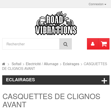
Connexion
Mon
Rechercher
compt
>
Softail
>
Electricité / Allumage
>
Eclairages
>
CASQUETTES
DE CLIGNOS AVANT
ECLAIRAGES
CASQUETTES DE CLIGNOS
AVANT