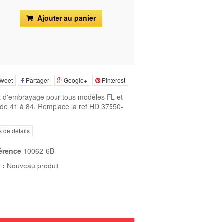
Ajouter au panier
weet
Partager
Google+
Pinterest
x d'embrayage pour tous modèles FL et
de 41 à 84. Remplace la ref HD 37550-
s de détails
érence
10062-6B
 :
Nouveau produit