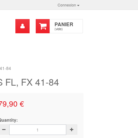
Connexion
Mon
PANIER
chercher
compte
(vide)
41-84
FL, FX 41-84
79,90 €
Quantity: