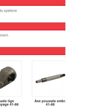
 du systéme
oment.
sée tige
Axe poussée embr.
Axe poussée em
ayage 41-86
41-86
boite 4 vit.