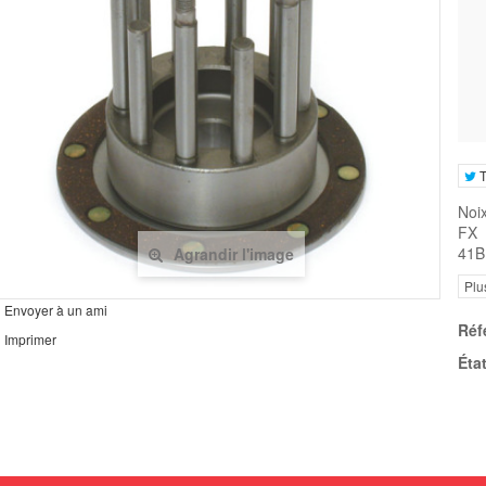
T
Noi
FX 
41B
Agrandir l'image
Plu
Envoyer à un ami
Réf
Imprimer
État