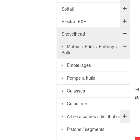
Softail
Electra, FXR
Shovelhead
Moteur / Prim. / Embray. /
Boite
Embiellages
Pompe a huile
Culasses
Culbuteurs
Arbre a cames / distribution
Pistons / segments