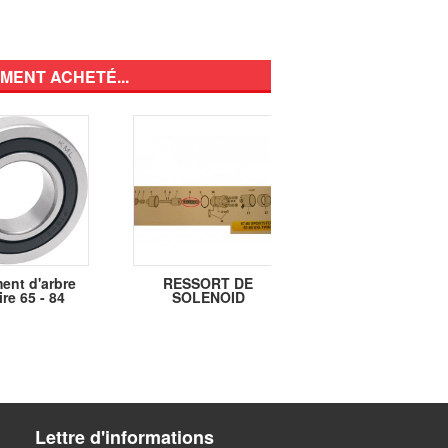
MENT ACHETÉ...
ent d'arbre
RESSORT DE
Joint arbre/prim
re 65 - 84
SOLENOID
70-84 FL, FX
Lettre d'informations