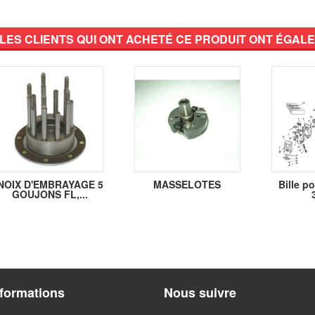
LES CLIENTS QUI ONT ACHETÉ CE PRODUIT ONT ÉGALE
NOIX D'EMBRAYAGE 5
MASSELOTES
Bille p
GOUJONS FL,...
nformations
Nous suivre