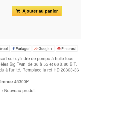
Ajouter au panier
weet
Partager
Google+
Pinterest
ort sur cylindre de pompe à huile tous
èles Big Twin
de 36 à 55 et 66 à 80 B.T
.
du à l'unité. Remplace la ref HD 26363-36
érence
45300P
 :
Nouveau produit