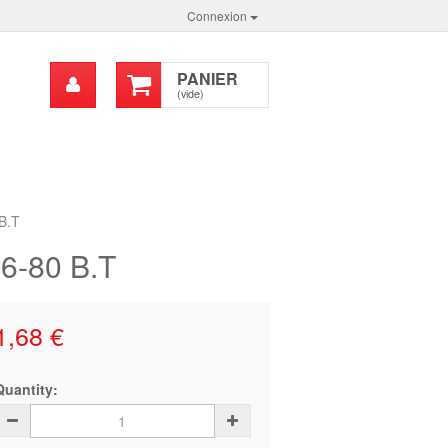
Connexion
Mon
PANIER
chercher
compte
(vide)
B.T
66-80 B.T
1,68 €
Quantity: