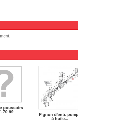
oment.
e poussoirs
. 70-99
Pignon d'entr. pompe
Clavettes de pom
à huile...
huile 36-99