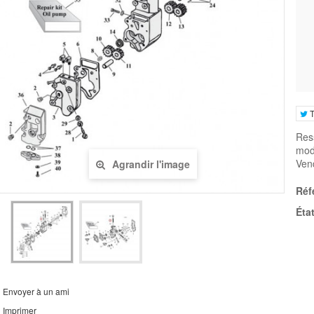
T
Ress
mod
Ven
Agrandir l'image
Réf
État
Envoyer à un ami
Imprimer