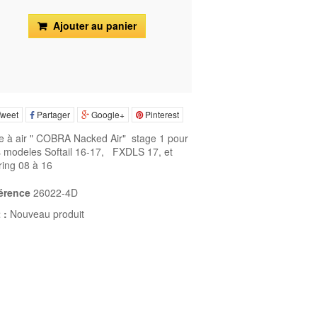
Ajouter au panier
weet
Partager
Google+
Pinterest
re à air " COBRA Nacked Air" stage 1 pour
s modeles Softail 16-17, FXDLS 17, et
ring 08 à 16
érence
26022-4D
 :
Nouveau produit