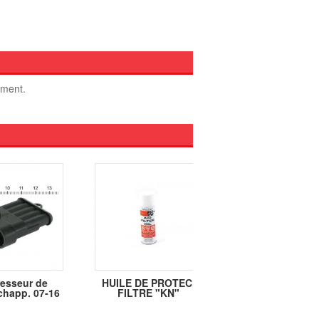
oment.
esseur de
HUILE DE PROTEC.
KIT NET. HUIL
chapp. 07-16
FILTRE "KN"
FILTRE "KN"