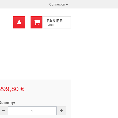
Connexion
Mon
PANIER
chercher
compte
(vide)
299,80 €
Quantity: