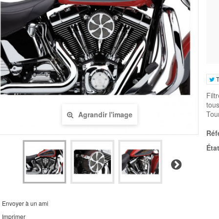
T
Filt
tou
Tou
Agrandir l'image
Réf
État
Suivant
Envoyer à un ami
Imprimer