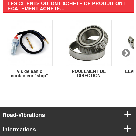
LES CLIENTS QUI ONT ACHETÉ CE PRODUIT ONT
ÉGALEMENT ACHETÉ...
Vis de banjo
ROULEMENT DE
LEVIE
contacteur "stop"
DIRECTION
Road-Vibrations
Informations