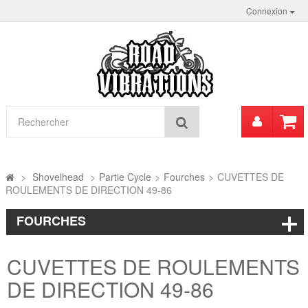
Connexion
Mon
Rechercher
compt
>
Shovelhead
>
Partie Cycle
>
Fourches
>
CUVETTES DE
ROULEMENTS DE DIRECTION 49-86
FOURCHES
CUVETTES DE ROULEMENTS
DE DIRECTION 49-86