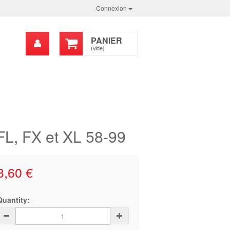
Connexion
Mon
PANIER
chercher
compte
(vide)
 FL, FX et XL 58-99
3,60 €
Quantity: