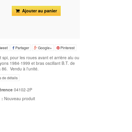
Ajouter au panier
weet
Partager
Google+
Pinterest
t spi, p
our les roues avant et arrière alu ou
yons 1984-1999 et bras oscillant B.T. de
 86.
Vendu à l'unité.
s de détails
érence
04102-2P
 :
Nouveau produit