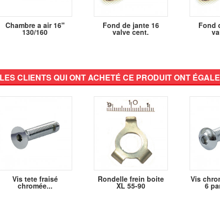
Chambre a air 16"
Fond de jante 16
Fond d
130/160
valve cent.
va
LES CLIENTS QUI ONT ACHETÉ CE PRODUIT ONT ÉGALE
Vis tete fraisé
Rondelle frein boite
Vis chro
chromée...
XL 55-90
6 pa