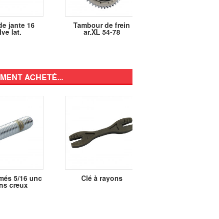
e jante 16
Tambour de frein
ENTRETOISE
lve lat.
ar.XL 54-78
DISQUE/MOYE
MENT ACHETÉ...
més 5/16 unc
Clé à rayons
Ressorts de
ns creux
verrouilleur de vit