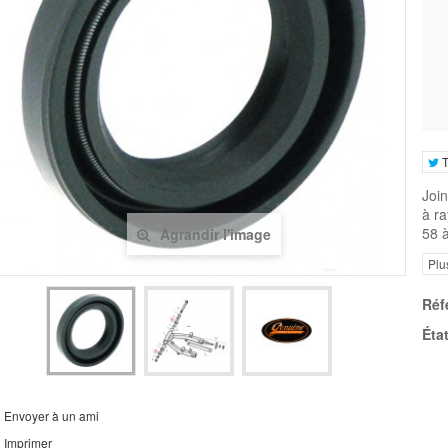
T
Join
à ra
58 à
Agrandir l'image
Plu
Réf
État
Envoyer à un ami
Imprimer