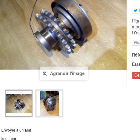
T
Pig
mod
D'oc
Plu
Réf
État
Agrandir l'image
Ce 
Envoyer à un ami
Imprimer