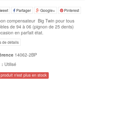
weet
Partager
Google+
Pinterest
non compensateur Big Twin pour tous
èles de 94 à 06 (pignon de 25 dents)
casion en parfait état.
s de détails
érence
14062-2BP
 :
Utilisé
produit n'est plus en stock