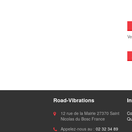
Ve
Road-Vibrations
I
12 rue de la Mairie 27370 Saint
Co
Nicolas du Bosc France
Qu
Appelez-nous au :
02 32 34 89