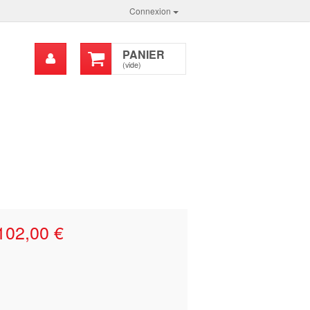
Connexion
Mon
PANIER
chercher
compte
(vide)
102,00 €