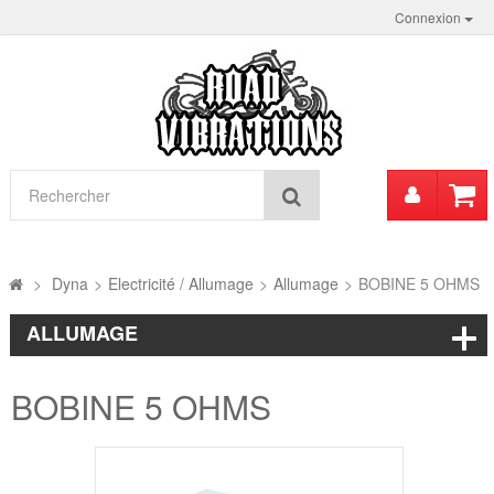
Connexion
Mon
Rechercher
compt
>
Dyna
>
Electricité / Allumage
>
Allumage
>
BOBINE 5 OHMS
ALLUMAGE
BOBINE 5 OHMS