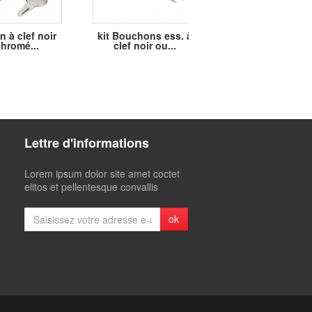
 à clef noir
kit Bouchons ess. à
fond de SELL
hromé...
clef noir ou...
BILTWELL av
mousse
Lettre d'informations
Lorem ipsum dolor site amet coctet
elitos et pellentesque convallis
ok