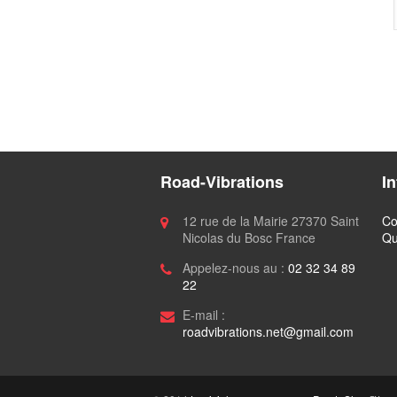
Road-Vibrations
I
12 rue de la Mairie 27370 Saint
Co
Nicolas du Bosc France
Qu
Appelez-nous au :
02 32 34 89
22
E-mail :
roadvibrations.net@gmail.com