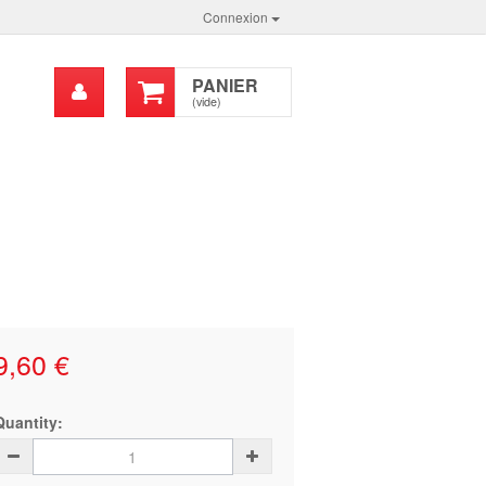
Connexion
Mon
PANIER
chercher
compte
(vide)
9,60 €
Quantity: