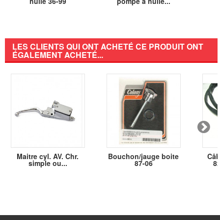
huile 36-99
pompe à huile...
LES CLIENTS QUI ONT ACHETÉ CE PRODUIT ONT
ÉGALEMENT ACHETÉ...
Maitre cyl. AV. Chr.
Bouchon/jauge boite
Câb
simple ou...
87-06
82