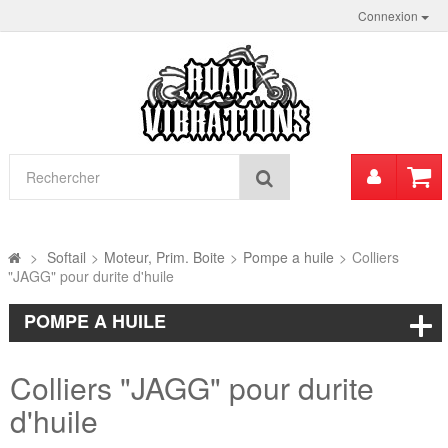
Connexion
Mon
Rechercher
compt
>
Softail
>
Moteur, Prim. Boite
>
Pompe a huile
>
Colliers
"JAGG" pour durite d'huile
POMPE A HUILE
Colliers "JAGG" pour durite
d'huile