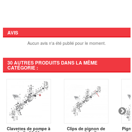
AVIS
Aucun avis n'a été publié pour le moment.
30 AUTRES PRODUITS DANS LA MÊME
CATÉGORIE :
Clavettes de pompe à
Clips de pignon de
Pign