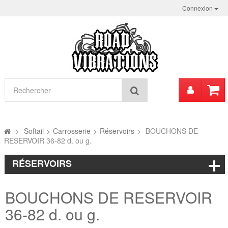
Connexion
Mon
Rechercher
compt
>
Softail
>
Carrosserie
>
Réservoirs
>
BOUCHONS DE
RESERVOIR 36-82 d. ou g.
RÉSERVOIRS
BOUCHONS DE RESERVOIR
36-82 d. ou g.