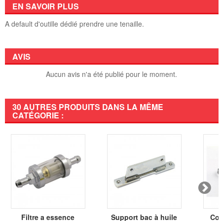
EN SAVOIR PLUS
A default d'outille dédié prendre une tenaille.
AVIS
Aucun avis n'a été publié pour le moment.
30 AUTRES PRODUITS DANS LA MÊME
CATÉGORIE :
Filtre a essence
Support bac à huile
Col