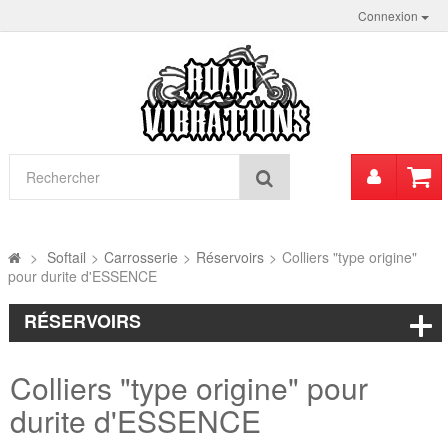
Connexion
Mon
Rechercher
compt
>
Softail
>
Carrosserie
>
Réservoirs
>
Colliers "type origine"
pour durite d'ESSENCE
RÉSERVOIRS
Colliers "type origine" pour
durite d'ESSENCE